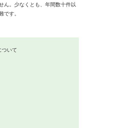
せん。少なくとも、年間数十件以
難です。
について